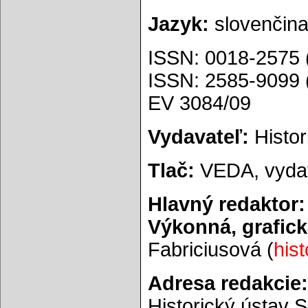
Jazyk:
slovenčina,
ISSN: 0018-2575 (
ISSN: 2585-9099 (
EV 3084/09
Vydavateľ:
Histori
Tlač:
VEDA, vydav
Hlavný redaktor:
Výkonná, grafick
Fabriciusová (
his
Adresa redakcie:
Historický ústav SA