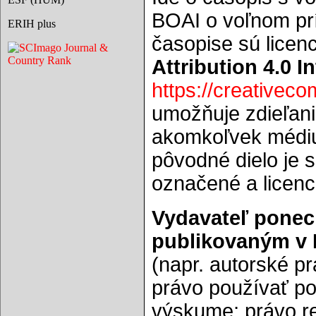
BOAI o voľnom prí
ERIH plus
časopise sú lice
Attribution 4.0 I
https://creativec
umožňuje zdieľani
akomkoľvek médiu 
pôvodné dielo je 
označené a licenci
Vydavateľ ponec
publikovaným v 
(napr. autorské pr
právo používať po
výskume; právo re