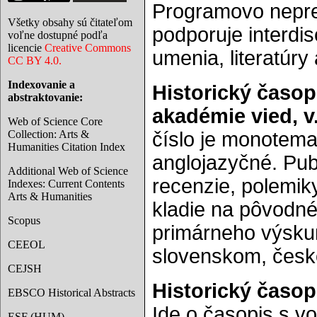
Programovo nepref
Všetky obsahy sú čitateľom
podporuje interdisc
voľne dostupné podľa
licencie
Creative Commons
umenia, literatúry 
CC BY 4.0.
Indexovanie a
Historický časop
abstraktovanie:
akadémie vied, v. 
Web of Science Core
Collection: Arts &
číslo je monotemat
Humanities Citation Index
anglojazyčné. Pub
Additional Web of Science
recenzie, polemik
Indexes: Current Contents
Arts & Humanities
kladie na pôvodné
Scopus
primárneho výsku
CEEOL
slovenskom, česk
CEJSH
Historický časopi
EBSCO Historical Abstracts
Ide o časopis s v
ESF (HUM)