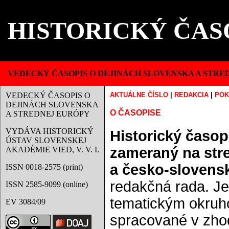
HISTORICKÝ ČAS
VEDECKÝ ČASOPIS O DEJINÁCH SLOVENSKA A STRE
VEDECKÝ ČASOPIS O
AKTUÁLNE ČÍSLO
|
REDAKCIA
|
POK
DEJINÁCH SLOVENSKA
O ČASOPISE
A STREDNEJ EURÓPY
VYDÁVA HISTORICKÝ
Historický časop
ÚSTAV SLOVENSKEJ
zameraný na str
AKADÉMIE VIED, V. V. I.
a česko-slovens
ISSN 0018-2575 (print)
redakčná rada. J
ISSN 2585-9099 (online)
tematickým okruho
EV 3084/09
spracované v zhod