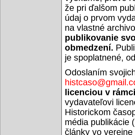
že pri ďalšom publ
údaj o prvom vyda
na vlastné archiv
publikovanie svo
obmedzení.
Publi
je spoplatnené, o
Odoslaním svojich
histcaso@gmail.
licenciou v rámc
vydavateľovi licen
Historickom časopi
média publikácie 
články vo verejne