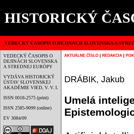
HISTORICKÝ ČAS
VEDECKÝ ČASOPIS O DEJINÁCH SLOVENSKA A STRE
VEDECKÝ ČASOPIS O
AKTUÁLNE ČÍSLO
|
REDAKCIA
|
POK
DEJINÁCH SLOVENSKA
A STREDNEJ EURÓPY
VYDÁVA HISTORICKÝ
DRÁBIK, Jakub
ÚSTAV SLOVENSKEJ
AKADÉMIE VIED, V. V. I.
Umelá intelige
ISSN 0018-2575 (print)
ISSN 2585-9099 (online)
Epistemologick
EV 3084/09