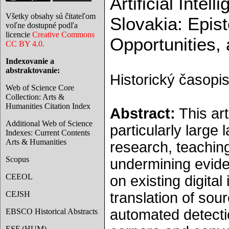
Artificial Intel
Všetky obsahy sú čitateľom
Slovakia: Epis
voľne dostupné podľa
licencie
Creative Commons
Opportunities,
CC BY 4.0.
Indexovanie a
abstraktovanie:
Historický časopis
Web of Science Core
Collection: Arts &
Humanities Citation Index
Abstract:
This art
Additional Web of Science
particularly large
Indexes: Current Contents
Arts & Humanities
research, teaching
Scopus
undermining evident
CEEOL
on existing digital
CEJSH
translation of sour
automated detectio
EBSCO Historical Abstracts
ESF (HUM)