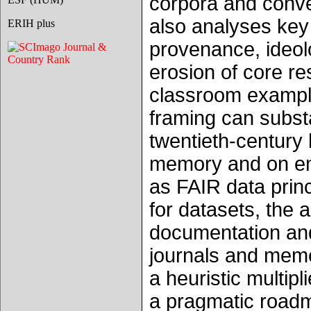
corpora and convers
also analyses key 
ERIH plus
provenance, ideolo
erosion of core re
classroom exampl
framing can substa
twentieth-century 
memory and on eme
as FAIR data prin
for datasets, the 
documentation and
journals and memor
a heuristic multipl
a pragmatic roadma