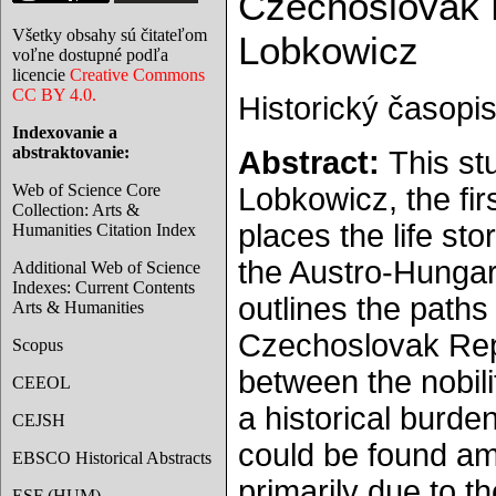
Czechoslovak R
Všetky obsahy sú čitateľom
Lobkowicz
voľne dostupné podľa
licencie
Creative Commons
CC BY 4.0.
Historický časopis
Indexovanie a
abstraktovanie:
Abstract:
This st
Web of Science Core
Lobkowicz, the fir
Collection: Arts &
places the life st
Humanities Citation Index
the Austro-Hungari
Additional Web of Science
Indexes: Current Contents
outlines the paths
Arts & Humanities
Czechoslovak Repu
Scopus
between the nobil
CEEOL
a historical burde
CEJSH
could be found am
EBSCO Historical Abstracts
primarily due to th
ESF (HUM)