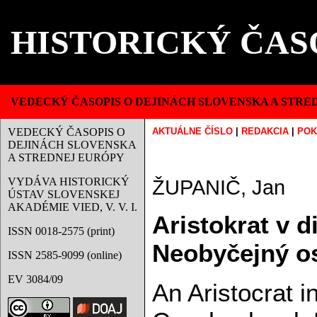
HISTORICKÝ ČAS
VEDECKÝ ČASOPIS O DEJINÁCH SLOVENSKA A STRE
VEDECKÝ ČASOPIS O
AKTUÁLNE ČÍSLO
|
REDAKCIA
|
POK
DEJINÁCH SLOVENSKA
A STREDNEJ EURÓPY
VYDÁVA HISTORICKÝ
ŽUPANIČ, Jan
ÚSTAV SLOVENSKEJ
AKADÉMIE VIED, V. V. I.
Aristokrat v d
ISSN 0018-2575 (print)
Neobyčejný o
ISSN 2585-9099 (online)
EV 3084/09
An Aristocrat i