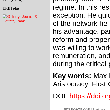
regime. In this r
ERIH plus
exception. He qui
of the network he h
his advantage, par
reform and propert
was willing to wor
remuneration, and 
during the critical
Key words:
Max L
Aristocracy. Firs
DOI:
https://doi.
PDF DOWNLOAD / Plný text