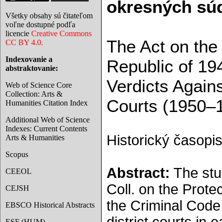
okresných súd
Všetky obsahy sú čitateľom
voľne dostupné podľa
licencie
Creative Commons
The Act on the
CC BY 4.0.
Indexovanie a
Republic of 19
abstraktovanie:
Verdicts Again
Web of Science Core
Collection: Arts &
Courts (1950–
Humanities Citation Index
Additional Web of Science
Indexes: Current Contents
Historický časopis
Arts & Humanities
Scopus
Abstract:
The stu
CEEOL
Coll. on the Prote
CEJSH
the Criminal Code 
EBSCO Historical Abstracts
ESF (HUM)