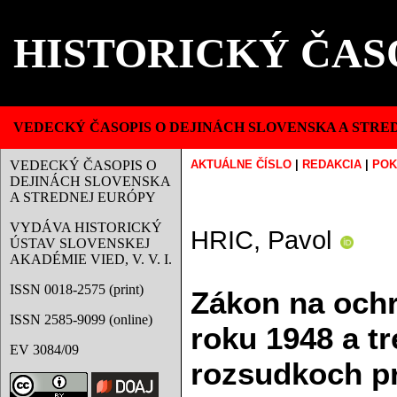
HISTORICKÝ ČAS
VEDECKÝ ČASOPIS O DEJINÁCH SLOVENSKA A STRE
VEDECKÝ ČASOPIS O
AKTUÁLNE ČÍSLO
|
REDAKCIA
|
POK
DEJINÁCH SLOVENSKA
A STREDNEJ EURÓPY
VYDÁVA HISTORICKÝ
HRIC, Pavol
ÚSTAV SLOVENSKEJ
AKADÉMIE VIED, V. V. I.
ISSN 0018-2575 (print)
Zákon na ochr
ISSN 2585-9099 (online)
roku 1948 a t
EV 3084/09
rozsudkoch p