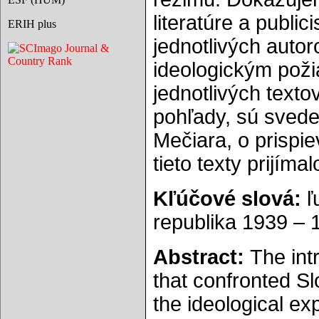
literatúre a publi
ERIH plus
jednotlivých autoro
ideologickým pož
jednotlivých text
pohľady, sú svede
Mečiara, o prispie
tieto texty prijímal
Kľúčové slová:
ľ
republika 1939 – 
Abstract:
The int
that confronted S
the ideological ex