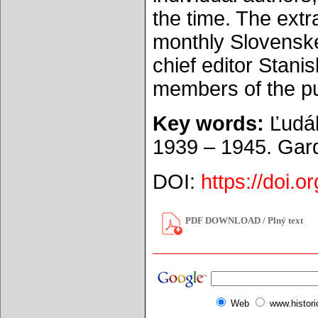
the time. The extr
monthly Slovenské 
chief editor Stani
members of the pu
Key words:
Ľudák
1939 – 1945. Gard
DOI:
https://doi.
PDF DOWNLOAD / Plný text
Web
www.histor