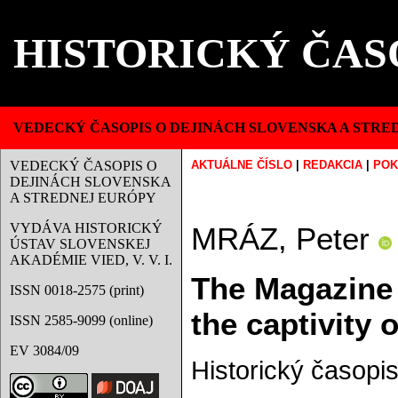
HISTORICKÝ ČAS
VEDECKÝ ČASOPIS O DEJINÁCH SLOVENSKA A STRE
VEDECKÝ ČASOPIS O
AKTUÁLNE ČÍSLO
|
REDAKCIA
|
POK
DEJINÁCH SLOVENSKA
A STREDNEJ EURÓPY
VYDÁVA HISTORICKÝ
MRÁZ, Peter
ÚSTAV SLOVENSKEJ
AKADÉMIE VIED, V. V. I.
The Magazine 
ISSN 0018-2575 (print)
the captivity 
ISSN 2585-9099 (online)
EV 3084/09
Historický časopis