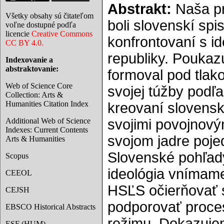
Abstrakt:
Naša prá
Všetky obsahy sú čitateľom
boli slovenskí spi
voľne dostupné podľa
licencie
Creative Commons
konfrontovaní s i
CC BY 4.0.
republiky. Poukaz
Indexovanie a
abstraktovanie:
formoval pod tlak
Web of Science Core
svojej túžby podľa
Collection: Arts &
Humanities Citation Index
kreovaní slovensk
Additional Web of Science
svojimi povojnový
Indexes: Current Contents
svojom jadre poje
Arts & Humanities
Slovenské pohľad
Scopus
ideológia vnímame
CEEOL
HSĽS očierňovať s
CEJSH
podporovať procesy
EBSCO Historical Abstracts
režimu. Dokazujem
ESF (HUM)