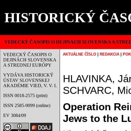
HISTORICKÝ ČAS
VEDECKÝ ČASOPIS O DEJINÁCH SLOVENSKA A STRE
VEDECKÝ ČASOPIS O
AKTUÁLNE ČÍSLO
|
REDAKCIA
|
POK
DEJINÁCH SLOVENSKA
A STREDNEJ EURÓPY
VYDÁVA HISTORICKÝ
HLAVINKA, J
ÚSTAV SLOVENSKEJ
AKADÉMIE VIED, V. V. I.
SCHVARC, Mi
ISSN 0018-2575 (print)
Operation Rei
ISSN 2585-9099 (online)
Jews to the L
EV 3084/09