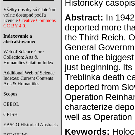
Historický časopis
Všetky obsahy sú čitateľom
voľne dostupné podľa
Abstract:
In 1942
licencie
Creative Commons
deported more than
CC BY 4.0.
the Third Reich. 
Indexovanie a
abstraktovanie:
General Governmen
Web of Science Core
one of the biggest
Collection: Arts &
Humanities Citation Index
just beginning. It
Additional Web of Science
Treblinka death c
Indexes: Current Contents
Arts & Humanities
deported from Slov
Scopus
Operation Reinhard
CEEOL
characterize depor
CEJSH
well as Operation 
EBSCO Historical Abstracts
Keywords:
Holoca
ESF (HUM)