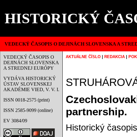
HISTORICKÝ ČAS
VEDECKÝ ČASOPIS O DEJINÁCH SLOVENSKA A STRE
VEDECKÝ ČASOPIS O
AKTUÁLNE ČÍSLO
|
REDAKCIA
|
POK
DEJINÁCH SLOVENSKA
A STREDNEJ EURÓPY
VYDÁVA HISTORICKÝ
STRUHÁROVÁ, 
ÚSTAV SLOVENSKEJ
AKADÉMIE VIED, V. V. I.
Czechoslovakia
ISSN 0018-2575 (print)
partnership.
ISSN 2585-9099 (online)
EV 3084/09
Historický časopis