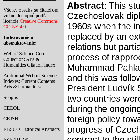
Abstract
: This st
Všetky obsahy sú čitateľom
Czechoslovak dipl
voľne dostupné podľa
licencie
Creative Commons
1960s when the ini
CC BY 4.0.
replaced by an ext
Indexovanie a
abstraktovanie:
relations but parti
Web of Science Core
process of rappro
Collection: Arts &
Humanities Citation Index
Muhammad Pahlavi 
Additional Web of Science
and this was follo
Indexes: Current Contents
President Ludvík S
Arts & Humanities
two countries were
Scopus
during the ongoin
CEEOL
foreign policy towa
CEJSH
progress of Czech
EBSCO Historical Abstracts
contrast to the sti
ESF (HUM)