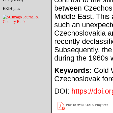
between Czechoslo
ERIH plus
Middle East. This a
such an unexpect
Czechoslovakia an
recently declassi
Subsequently, the
during the 1960s w
Keywords:
Cold 
Czechoslovak forei
DOI:
https://doi.
PDF DOWNLOAD / Plný text