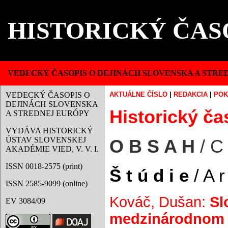
HISTORICKÝ ČAS
VEDECKÝ ČASOPIS O DEJINÁCH SLOVENSKA A STRE
VEDECKÝ ČASOPIS O
AKTUÁLNE ČÍSLO
|
REDAKCIA
|
POK
DEJINÁCH SLOVENSKA
Historický čas
A STREDNEJ EURÓPY
VYDÁVA HISTORICKÝ
ÚSTAV SLOVENSKEJ
O B S A H
/ C
AKADÉMIE VIED, V. V. I.
ISSN 0018-2575 (print)
Š t ú d i e
/ A r 
ISSN 2585-9099 (online)
Kováč, Dušan:
Sl
EV 3084/09
medzinárodnom k