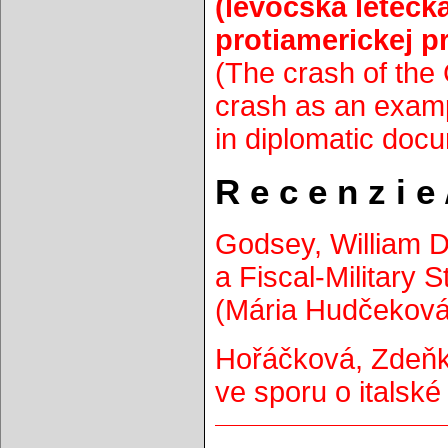
(levočská leteck
protiamerickej 
(The crash of the
crash as an exam
in diplomatic docu
R e c e n z i e
Godsey, William D
a Fiscal-Military
(Mária Hudčeková)
Hořáčková, Zdeňk
ve sporu o italské