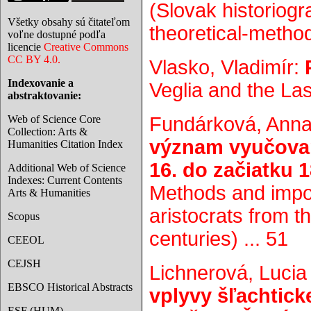
(Slovak historiogr
Všetky obsahy sú čitateľom
theoretical-method
voľne dostupné podľa
licencie
Creative Commons
CC BY 4.0.
Vlasko, Vladimír:
Indexovanie a
Veglia and the La
abstraktovanie:
Web of Science Core
Fundárková, Ann
Collection: Arts &
význam vyučovan
Humanities Citation Index
16. do začiatku 1
Additional Web of Science
Indexes: Current Contents
Methods and impor
Arts & Humanities
aristocrats from t
Scopus
centuries) ... 51
CEEOL
CEJSH
Lichnerová, Lucia
EBSCO Historical Abstracts
vplyvy šľachtick
ESF (HUM)