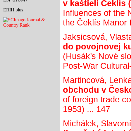
v kaštieli Čeklís
ERIH plus
Influences of the
the Čeklís Manor 
Jaksicsová, Vlast
do povojnovej kul
(Husák’s Nové sl
Post-War Cultural-P
Martincová, Lenk
obchodu v Česko
of foreign trade 
1953) ... 147
Michálek, Slavomí