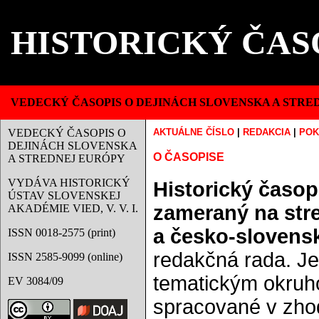
HISTORICKÝ ČAS
VEDECKÝ ČASOPIS O DEJINÁCH SLOVENSKA A STRE
VEDECKÝ ČASOPIS O
AKTUÁLNE ČÍSLO
|
REDAKCIA
|
POK
DEJINÁCH SLOVENSKA
O ČASOPISE
A STREDNEJ EURÓPY
VYDÁVA HISTORICKÝ
Historický časop
ÚSTAV SLOVENSKEJ
zameraný na str
AKADÉMIE VIED, V. V. I.
a česko-slovens
ISSN 0018-2575 (print)
redakčná rada. J
ISSN 2585-9099 (online)
tematickým okruho
EV 3084/09
spracované v zhod