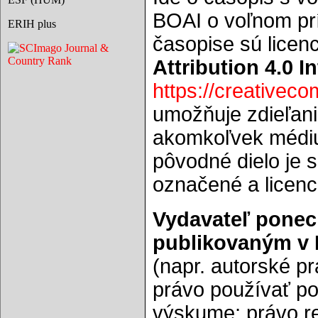
BOAI o voľnom prí
ERIH plus
časopise sú lice
Attribution 4.0 I
https://creativec
umožňuje zdieľani
akomkoľvek médiu 
pôvodné dielo je 
označené a licenci
Vydavateľ ponec
publikovaným v 
(napr. autorské pr
právo používať po
výskume; právo re