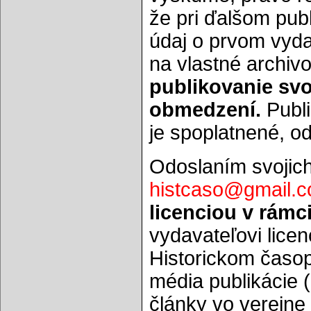
že pri ďalšom publ
údaj o prvom vyda
na vlastné archiv
publikovanie svo
obmedzení.
Publi
je spoplatnené, o
Odoslaním svojich
histcaso@gmail.
licenciou v rámc
vydavateľovi licen
Historickom časopi
média publikácie 
články vo verejne