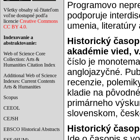
Programovo nepref
Všetky obsahy sú čitateľom
podporuje interdisc
voľne dostupné podľa
licencie
Creative Commons
umenia, literatúry 
CC BY 4.0.
Indexovanie a
Historický časop
abstraktovanie:
akadémie vied, v. 
Web of Science Core
Collection: Arts &
číslo je monotemat
Humanities Citation Index
anglojazyčné. Pub
Additional Web of Science
recenzie, polemik
Indexes: Current Contents
Arts & Humanities
kladie na pôvodné
Scopus
primárneho výsku
CEEOL
slovenskom, česk
CEJSH
Historický časopi
EBSCO Historical Abstracts
Ide o časopis s v
ESF (HUM)