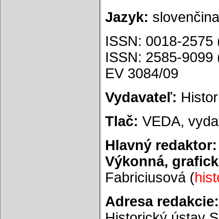
Jazyk:
slovenčina,
ISSN: 0018-2575 (
ISSN: 2585-9099 (
EV 3084/09
Vydavateľ:
Histori
Tlač:
VEDA, vydav
Hlavný redaktor:
Výkonná, grafick
Fabriciusová (
his
Adresa redakcie:
Historický ústav SA