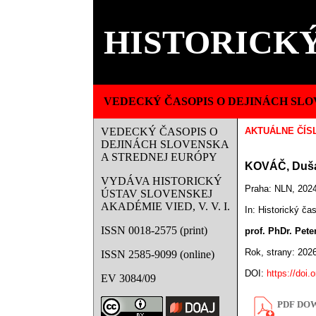
HISTORICKÝ
VEDECKÝ ČASOPIS O DEJINÁCH SLO
VEDECKÝ ČASOPIS O
AKTUÁLNE ČÍS
DEJINÁCH SLOVENSKA
A STREDNEJ EURÓPY
KOVÁČ, Duš
VYDÁVA HISTORICKÝ
Praha: NLN, 2024
ÚSTAV SLOVENSKEJ
AKADÉMIE VIED, V. V. I.
In: Historický ča
ISSN 0018-2575 (print)
prof. PhDr. Pet
Rok, strany: 202
ISSN 2585-9099 (online)
DOI:
https://doi.
EV 3084/09
PDF DOW