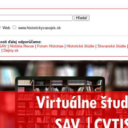
Web
www.historickycasopis.sk
osti ďalej odporúčame:
 SAV
|
História Revue
|
Forum Historiae
|
Historické štúdie
|
Slovanské štúdie
V
|
Dejiny.sk