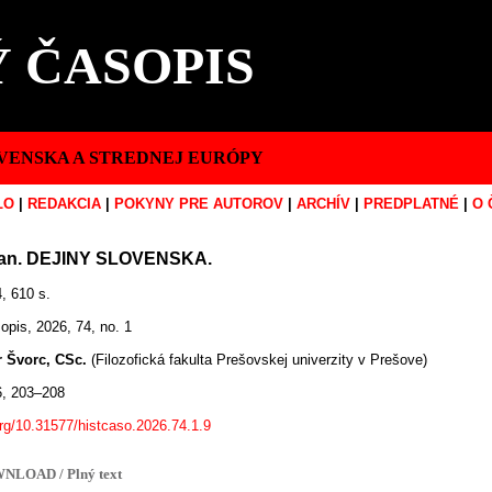
 ČASOPIS
VENSKA A STREDNEJ EURÓPY
LO
|
REDAKCIA
|
POKYNY PRE AUTOROV
|
ARCHÍV
|
PREDPLATNÉ
|
O 
an. DEJINY SLOVENSKA.
, 610 s.
sopis, 2026, 74, no. 1
er Švorc, CSc.
(Filozofická fakulta Prešovskej univerzity v Prešove)
6, 203–208
org/10.31577/histcaso.2026.74.1.9
NLOAD / Plný text