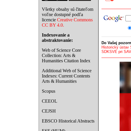
Všetky obsahy sú čitateľom
voľne dostupné podľa
licencie
Creative Commons
CC BY 4.0.
Indexovanie a
abstraktovanie:
Do Vašej pozorn
Historický ústav
Web of Science Core
SDKSVE pri SA
Collection: Arts &
Humanities Citation Index
Additional Web of Science
Indexes: Current Contents
Arts & Humanities
Scopus
CEEOL
CEJSH
EBSCO Historical Abstracts
ESF (HUM)