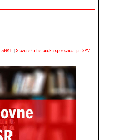
|
SNKH
|
Slovenská historická spoločnosť pri SAV
|