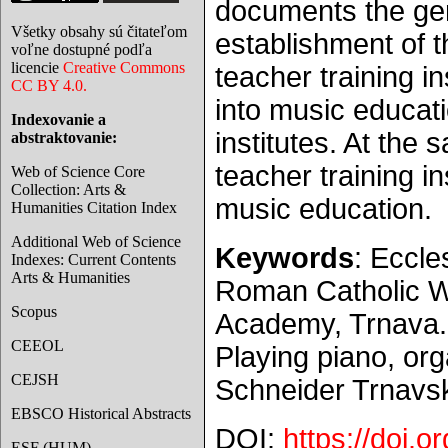
documents the gen
Všetky obsahy sú čitateľom
establishment of t
voľne dostupné podľa
licencie
Creative Commons
teacher training i
CC BY 4.0.
into music educati
Indexovanie a
institutes. At the 
abstraktovanie:
teacher training in
Web of Science Core
Collection: Arts &
music education.
Humanities Citation Index
Additional Web of Science
Keywords
: Eccle
Indexes: Current Contents
Arts & Humanities
Roman Catholic Wo
Scopus
Academy, Trnava. 
CEEOL
Playing piano, org
CEJSH
Schneider Trnavsk
EBSCO Historical Abstracts
DOI:
https://doi.
ESF (HUM)