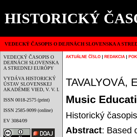
HISTORICKÝ ČAS
VEDECKÝ ČASOPIS O DEJINÁCH SLOVENSKA A STRE
VEDECKÝ ČASOPIS O
AKTUÁLNE ČÍSLO
|
REDAKCIA
|
POK
DEJINÁCH SLOVENSKA
A STREDNEJ EURÓPY
VYDÁVA HISTORICKÝ
TAVALYOVÁ, E
ÚSTAV SLOVENSKEJ
AKADÉMIE VIED, V. V. I.
Music Educatio
ISSN 0018-2575 (print)
ISSN 2585-9099 (online)
Historický časopis
EV 3084/09
Abstract
: Based 