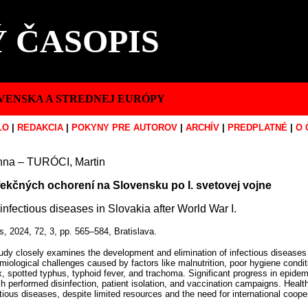
 ČASOPIS
VENSKA A STREDNEJ EURÓPY
LO
|
REDAKCIA
|
POKYNY PRE AUTOROV
|
ARCHÍV
|
PREDPLATNÉ
|
O 
nna – TURÓCI, Martin
fekčných ochorení na Slovensku po I. svetovej vojne
infectious diseases in Slovakia after World War I.
s, 2024, 72, 3, pp. 565–584, Bratislava.
udy closely examines the development and elimination of infectious diseases i
emiological challenges caused by factors like malnutrition, poor hygiene cond
, spotted typhus, typhoid fever, and trachoma. Significant progress in epide
 performed disinfection, patient isolation, and vaccination campaigns. Healt
ctious diseases, despite limited resources and the need for international coope