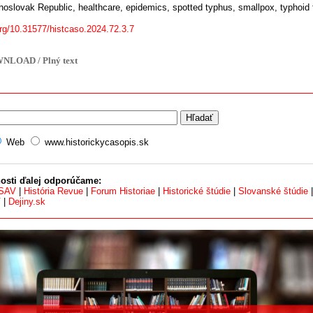
slovak Republic, healthcare, epidemics, spotted typhus, smallpox, typhoid f
org/10.31577/histcaso.2024.72.3.7
NLOAD / Plný text
Web
www.historickycasopis.sk
osti ďalej odporúčame:
 SAV
|
História Revue
|
Forum Historiae
|
Historické štúdie
|
Slovanské štúdie
V
|
Dejiny.sk