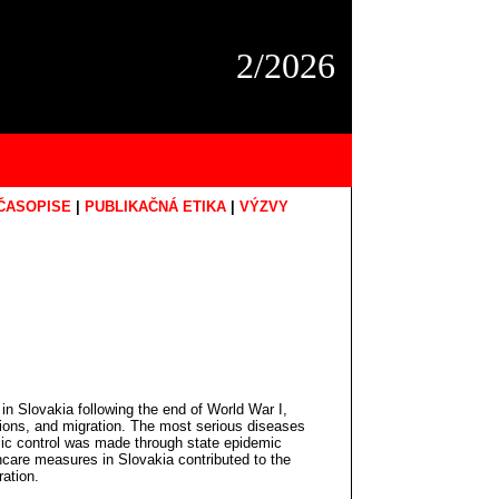
2/2026
ČASOPISE
|
PUBLIKAČNÁ ETIKA
|
VÝZVY
n Slovakia following the end of World War I,
itions, and migration. The most serious diseases
mic control was made through state epidemic
hcare measures in Slovakia contributed to the
ration.