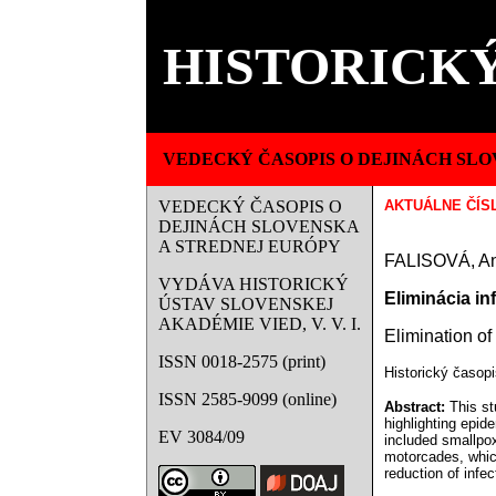
HISTORICKÝ
VEDECKÝ ČASOPIS O DEJINÁCH SLO
VEDECKÝ ČASOPIS O
AKTUÁLNE ČÍS
DEJINÁCH SLOVENSKA
A STREDNEJ EURÓPY
FALISOVÁ
, A
VYDÁVA HISTORICKÝ
Eliminácia in
ÚSTAV SLOVENSKEJ
AKADÉMIE VIED, V. V. I.
Elimination
of 
ISSN 0018-2575 (print)
Historický časopi
ISSN 2585-9099 (online)
Abstract:
This st
highlighting epid
EV 3084/09
included smallpox
motorcades, which
reduction of infe