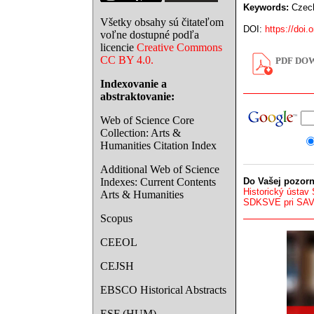
Keywords:
Czecho
Všetky obsahy sú čitateľom
DOI:
https://doi.
voľne dostupné podľa
licencie
Creative Commons
CC BY 4.0.
PDF DOW
Indexovanie a
abstraktovanie:
Web of Science Core
Collection: Arts &
Humanities Citation Index
Additional Web of Science
Indexes: Current Contents
Do Vašej pozorn
Historický ústav
Arts & Humanities
SDKSVE pri SA
Scopus
CEEOL
CEJSH
EBSCO Historical Abstracts
ESF (HUM)