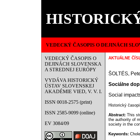
HISTORICKÝ
VEDECKÝ ČASOPIS O DEJINÁCH SLO
VEDECKÝ ČASOPIS O
AKTUÁLNE ČÍS
DEJINÁCH SLOVENSKA
A STREDNEJ EURÓPY
ŠOLTÉS
, Pet
VYDÁVA HISTORICKÝ
Sociálne dop
ÚSTAV SLOVENSKEJ
AKADÉMIE VIED, V. V. I.
Social
impacts
ISSN 0018-2575 (print)
Historický časopi
ISSN 2585-9099 (online)
Abstract:
This st
the authority of 
EV 3084/09
society in the co
Keywords:
Choler