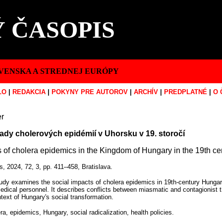
 ČASOPIS
VENSKA A STREDNEJ EURÓPY
LO
|
REDAKCIA
|
POKYNY PRE AUTOROV
|
ARCHÍV
|
PREDPLATNÉ
|
O 
er
ady cholerových epidémií v Uhorsku v 19. storočí
 of cholera epidemics in the Kingdom of Hungary in the 19th ce
s, 2024, 72, 3, pp. 411–458, Bratislava.
udy examines the social impacts of cholera epidemics in 19th-century Hungary,
medical personnel. It describes conflicts between miasmatic and contagionist t
ntext of Hungary's social transformation.
a, epidemics, Hungary, social radicalization, health policies.