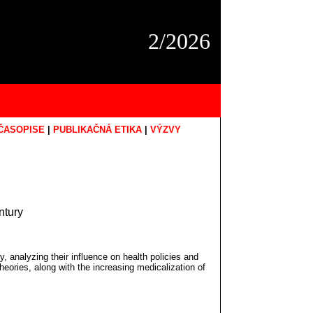
2/2026
ČASOPISE
|
PUBLIKAČNÁ ETIKA
|
VÝZVY
ntury
 analyzing their influence on health policies and
heories, along with the increasing medicalization of