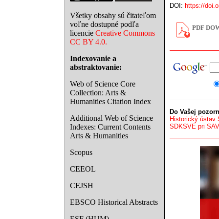
DOI:
https://doi.
Všetky obsahy sú čitateľom
voľne dostupné podľa
PDF DOW
licencie
Creative Commons
CC BY 4.0.
Indexovanie a
abstraktovanie:
Web of Science Core
Collection: Arts &
Humanities Citation Index
Do Vašej pozorn
Additional Web of Science
Historický ústav
Indexes: Current Contents
SDKSVE pri SA
Arts & Humanities
Scopus
CEEOL
CEJSH
EBSCO Historical Abstracts
ESF (HUM)