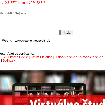
org/10.31577/histcaso.2024.72.3.2
NLOAD / Plný text
Web
www.historickycasopis.sk
osti ďalej odporúčame:
 SAV
|
História Revue
|
Forum Historiae
|
Historické štúdie
|
Slovanské štúdie
V
|
Dejiny.sk