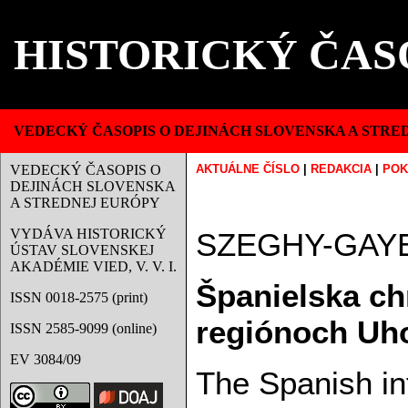
HISTORICKÝ ČAS
VEDECKÝ ČASOPIS O DEJINÁCH SLOVENSKA A STRE
VEDECKÝ ČASOPIS O
AKTUÁLNE ČÍSLO
|
REDAKCIA
|
POK
DEJINÁCH SLOVENSKA
A STREDNEJ EURÓPY
VYDÁVA HISTORICKÝ
SZEGHY-GAY
ÚSTAV SLOVENSKEJ
AKADÉMIE VIED, V. V. I.
Španielska ch
ISSN 0018-2575 (print)
regiónoch Uho
ISSN 2585-9099 (online)
EV 3084/09
The
Spanish in