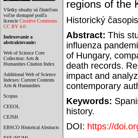
regions of the
Všetky obsahy sú čitateľom
voľne dostupné podľa
Historický časopis
licencie
Creative Commons
CC BY 4.0.
Abstract:
This st
Indexovanie a
abstraktovanie:
influenza pandemi
Web of Science Core
of Hungary, compar
Collection: Arts &
death records. Res
Humanities Citation Index
impact and analy
Additional Web of Science
Indexes: Current Contents
contemporary auth
Arts & Humanities
Scopus
Keywords:
Spanis
CEEOL
history.
CEJSH
DOI:
https://doi.
EBSCO Historical Abstracts
ESF (HUM)