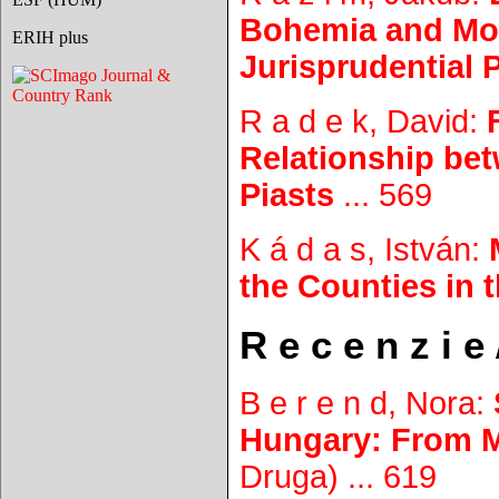
Bohemia and Mora
ERIH plus
Jurisprudential 
R a d e k, David:
Relationship be
Piasts
... 569
K á d a s, István:
the Counties in 
R e c e n z i e
B e r e n d, Nora:
Hungary: From M
Druga) ... 619