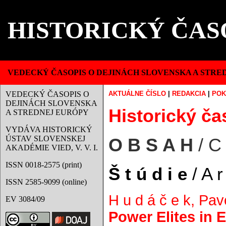
HISTORICKÝ ČAS
VEDECKÝ ČASOPIS O DEJINÁCH SLOVENSKA A STRE
VEDECKÝ ČASOPIS O
AKTUÁLNE ČÍSLO
|
REDAKCIA
|
POK
DEJINÁCH SLOVENSKA
Historický čas
A STREDNEJ EURÓPY
VYDÁVA HISTORICKÝ
ÚSTAV SLOVENSKEJ
O B S A H
/ C
AKADÉMIE VIED, V. V. I.
ISSN 0018-2575 (print)
Š t ú d i e
/ A r 
ISSN 2585-9099 (online)
H u d á č e k, Pav
EV 3084/09
Power Elites in 