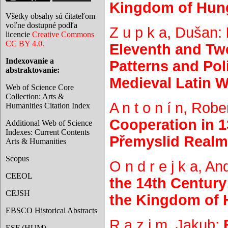
Kingdom of Hunga
Všetky obsahy sú čitateľom
voľne dostupné podľa
Z u p k a, Dušan:
licencie
Creative Commons
CC BY 4.0.
Eleventh and Twe
Indexovanie a
Patterns and Pol
abstraktovanie:
Medieval Latin W
Web of Science Core
Collection: Arts &
A n t o n í n, Robe
Humanities Citation Index
Cooperation in 1
Additional Web of Science
Indexes: Current Contents
Přemyslid Realm
Arts & Humanities
Scopus
O n d r e j k a, An
CEEOL
the 14th Century
CEJSH
the Kingdom of 
EBSCO Historical Abstracts
R a z i m, Jakub:
ESF (HUM)