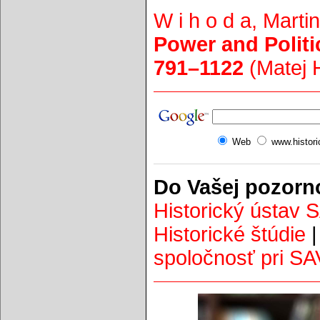
W i h o d a, Marti
Power and Politic
791–1122
(Matej H
Web
www.histor
Do Vašej pozorn
Historický ústav 
Historické štúdie
spoločnosť pri SA