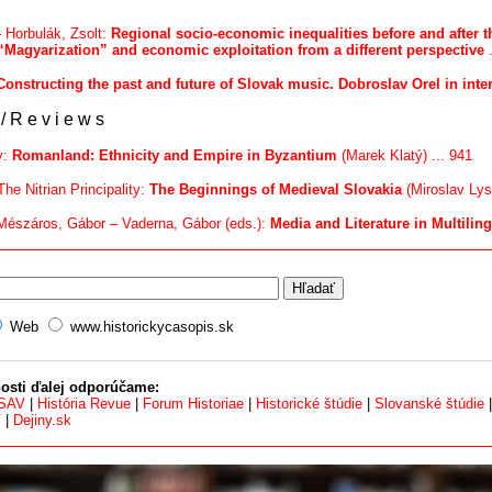
 Horbulák, Zsolt:
Regional socio-economic inequalities before and after 
“Magyarization” and economic exploitation from a different perspective
.
Constructing the past and future of Slovak music. Dobroslav Orel in inte
/ R e v i e w s
y:
Romanland: Ethnicity and Empire in Byzantium
(Marek Klatý) ... 941
The Nitrian Principality:
The Beginnings of Medieval Slovakia
(Miroslav Lysý
észáros, Gábor – Vaderna, Gábor (eds.):
Media and Literature in Multili
Web
www.historickycasopis.sk
osti ďalej odporúčame:
 SAV
|
História Revue
|
Forum Historiae
|
Historické štúdie
|
Slovanské štúdie
V
|
Dejiny.sk