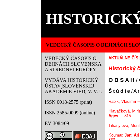
HISTORICKÝ
VEDECKÝ ČASOPIS O DEJINÁCH SLO
VEDECKÝ ČASOPIS O
AKTUÁLNE ČÍS
DEJINÁCH SLOVENSKA
Historický č
A STREDNEJ EURÓPY
O B S A H
/ 
VYDÁVA HISTORICKÝ
ÚSTAV SLOVENSKEJ
Š t ú d i e
/ A r
AKADÉMIE VIED, V. V. I.
Rábik, Vladimír 
ISSN 0018-2575 (print)
Hlavačková, Mir
ISSN 2585-9099 (online)
Ages
... 815
EV 3084/09
Tihányiová, Mon
Koumar, Jan:
Ari
863