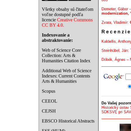
Všetky obsahy sú čitateľom
Demeter, Gábor –
modernization, 
voľne dostupné podľa
licencie
Creative Commons
Zvara, Vladimír:
CC BY 4.0.
R e c e n z i e
Indexovanie a
abstraktovanie:
Kaldellis, Anthon
Web of Science Core
Steinhübel, Ján: 
Collection: Arts &
Dóbék, Ágnes – M
Humanities Citation Index
Additional Web of Science
Indexes: Current Contents
Arts & Humanities
Scopus
CEEOL
Do Vašej pozorn
Historický ústav
CEJSH
SDKSVE pri SA
EBSCO Historical Abstracts
ESF (HUM)