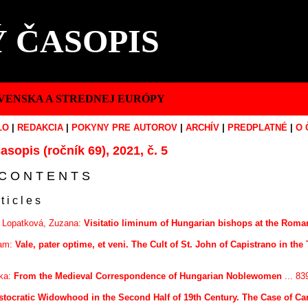
 ČASOPIS
VENSKA A STREDNEJ EURÓPY
LO
|
REDAKCIA
|
POKYNY PRE AUTOROV
|
ARCHÍV
|
PREDPLATNÉ
|
O 
asopis (ročník 69), 2021, č. 5
C O N T E N T S
 t i c l e s
– Lopatková, Zuzana:
Visitatio liminum of Hungarian bishops at the Roma
iam:
Vale, pater optime, et veni. The Cult of St. John of Capistrano in the
ika:
From the Medieval Correspondence of Hungarian Noblewomen
... 83
stocratic Widowhood in the Second Half of 19th Century. The Case of Ca