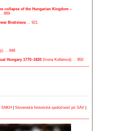
the collapse of the Hungarian Kingdom –
.. 889
rwar Bratislava
... 921
) ... 948
ngual Hungary 1770–1820
(Ivona Kollárová) ... 950
|
SNKH
|
Slovenská historická spoločnosť pri SAV
|