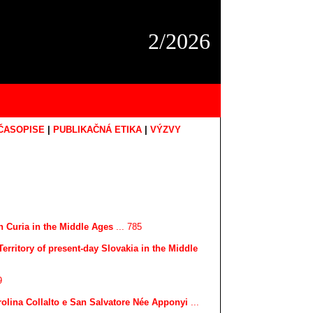
2/2026
ČASOPISE
|
PUBLIKAČNÁ ETIKA
|
VÝZVY
n Curia in the Middle Ages
... 785
 Territory of present-day Slovakia in the Middle
9
rolina Collalto e San Salvatore Née Apponyi
...