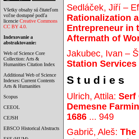
Sedláček, Jiří – 
Všetky obsahy sú čitateľom
voľne dostupné podľa
Rationalization 
licencie
Creative Commons
Entrepreneur in 
CC BY 4.0.
Aftermath of Wor
Indexovanie a
abstraktovanie:
Jakubec, Ivan – 
Web of Science Core
Collection: Arts &
Station Services
Humanities Citation Index
Additional Web of Science
S t u d i e s
Indexes: Current Contents
Arts & Humanities
Ulrich, Attila:
Serf
Scopus
Demesne Farming
CEEOL
1686
... 949
CEJSH
EBSCO Historical Abstracts
Gabrič, Aleš:
The 
ESF (HUM)