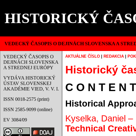
HISTORICKÝ ČAS
VEDECKÝ ČASOPIS O DEJINÁCH SLOVENSKA A STRE
VEDECKÝ ČASOPIS O
AKTUÁLNE ČÍSLO
|
REDAKCIA
|
POK
DEJINÁCH SLOVENSKA
Historický čas
A STREDNEJ EURÓPY
VYDÁVA HISTORICKÝ
ÚSTAV SLOVENSKEJ
C O N T E N T
AKADÉMIE VIED, V. V. I.
ISSN 0018-2575 (print)
Historical Appro
ISSN 2585-9099 (online)
Kyselka, Daniel –
EV 3084/09
Technical Creati