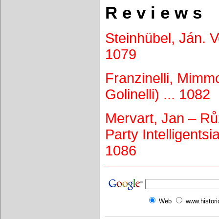
R e v i e w s
Steinhübel, Ján. V
1079
Franzinelli, Mimmo:
Golinelli) ... 1082
Mervart, Jan – Rů
Party Intelligents
1086
Web
www.histor