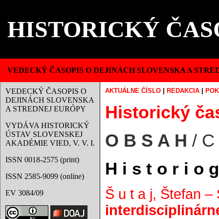
HISTORICKÝ ČAS
VEDECKÝ ČASOPIS O DEJINÁCH SLOVENSKA A STRE
VEDECKÝ ČASOPIS O
AKTUÁLNE ČÍSLO
|
REDAKCIA
|
POK
DEJINÁCH SLOVENSKA
Historický čas
A STREDNEJ EURÓPY
VYDÁVA HISTORICKÝ
ÚSTAV SLOVENSKEJ
O B S A H
/ C
AKADÉMIE VIED, V. V. I.
ISSN 0018-2575 (print)
H i s t o r i o g
ISSN 2585-9099 (online)
Š u t a j, Štefan –
EV 3084/09
interdisciplinár