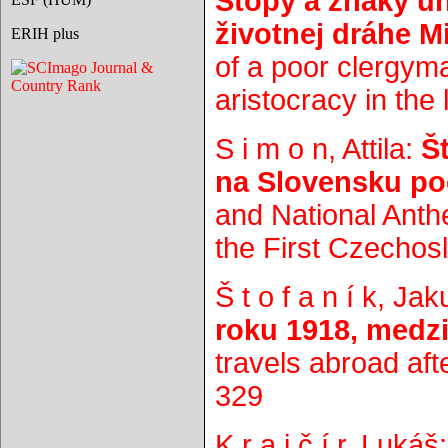
Stopy a znaky uh
životnej dráhe M
ERIH plus
of a poor clergym
aristocracy in the 
S i m o n, Attila:
Š
na Slovensku po
and National Anth
the First Czechosl
Š t o f a n í k, Ja
roku 1918, medz
travels abroad aft
329
K r a j č í r, Lukáš