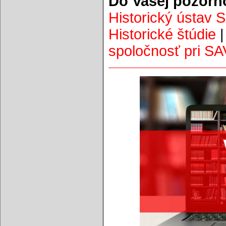
Do Vašej pozorn
Historický ústav 
Historické štúdie
spoločnosť pri SA