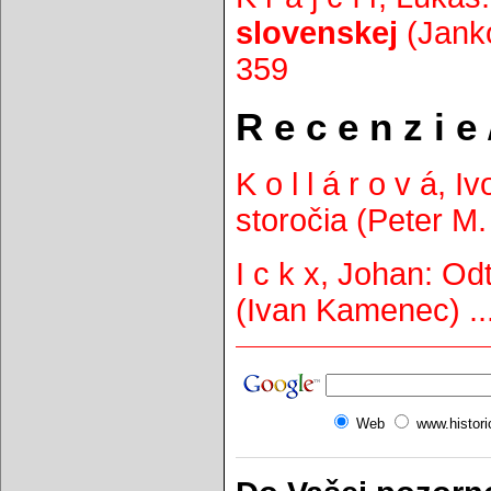
slovenskej
(Janko
359
R e c e n z i e
K o l l á r o v á,
storočia (Peter M.
I c k x, Johan: Od
(Ivan Kamenec) ..
Web
www.histor