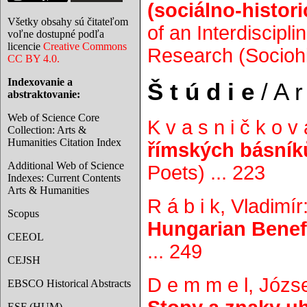
(sociálno-histor
Všetky obsahy sú čitateľom
of an Interdiscipl
voľne dostupné podľa
licencie
Creative Commons
Research (Sociohis
CC BY 4.0.
Indexovanie a
Š t ú d i e
/ A r 
abstraktovanie:
Web of Science Core
K v a s n i č k o v
Collection: Arts &
Humanities Citation Index
římských básník
Additional Web of Science
Poets) ... 223
Indexes: Current Contents
Arts & Humanities
R á b i k, Vladimír
Scopus
Hungarian Benefi
CEEOL
... 249
CEJSH
D e m m e l, Józs
EBSCO Historical Abstracts
ESF (HUM)