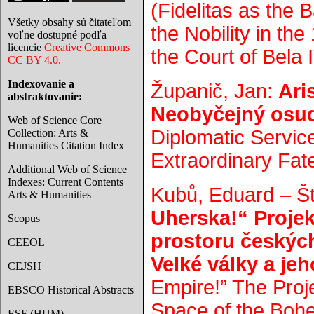
(Fidelitas as the 
Všetky obsahy sú čitateľom
the Nobility in th
voľne dostupné podľa
licencie
Creative Commons
the Court of Bela IV
CC BY 4.0.
Indexovanie a
Županič, Jan:
Ari
abstraktovanie:
Neobyčejný osu
Web of Science Core
Diplomatic Servic
Collection: Arts &
Humanities Citation Index
Extraordinary Fat
Additional Web of Science
Indexes: Current Contents
Kubů, Eduard – Št
Arts & Humanities
Uherska!“ Proje
Scopus
prostoru českýc
CEEOL
Velké války a jeh
CEJSH
Empire!” The Proj
EBSCO Historical Abstracts
Space of the Boh
ESF (HUM)