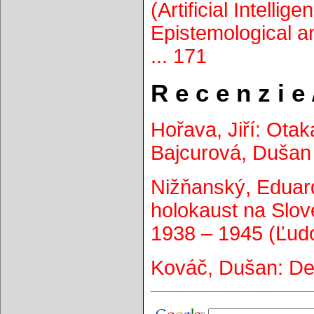
(Artificial Intelli
Epistemological a
... 171
R e c e n z i e
Hořava, Jiří: Otaka
Bajcurová, Dušan 
Nižňanský, Eduard
holokaust na Slo
1938 – 1945 (Ľudov
Kováč, Dušan: Dej