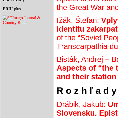
the Great War and 
ERIH plus
Ižák, Štefan:
Vply
identitu zakarp
of the “Soviet Peo
Transcarpathia du
Bisták, Andrej – 
Aspects of “the 
and their station
R o z h ľ a d y
Drábik, Jakub:
Um
Slovensku. Epist