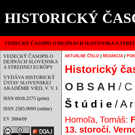
HISTORICKÝ ČAS
VEDECKÝ ČASOPIS O DEJINÁCH SLOVENSKA A STRE
VEDECKÝ ČASOPIS O
AKTUÁLNE ČÍSLO
|
REDAKCIA
|
POK
DEJINÁCH SLOVENSKA
Historický čas
A STREDNEJ EURÓPY
VYDÁVA HISTORICKÝ
ÚSTAV SLOVENSKEJ
O B S A H
/ C
AKADÉMIE VIED, V. V. I.
ISSN 0018-2575 (print)
Š t ú d i e
/ A r 
ISSN 2585-9099 (online)
Homoľa, Tomáš:
F
EV 3084/09
13. storočí. Ver