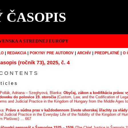
 ČASOPIS
VENSKA A STREDNEJ EURÓPY
LO
|
REDAKCIA
|
POKYNY PRE AUTOROV
|
ARCHÍV
|
PREDPLATNÉ
|
O 
asopis (ročník 73), 2025, č. 4
C O N T E N T S
 t i c l e s
 Pollák, Adriana – Szeghyová, Blanka:
Obyčaj, zákon a kodifikácia práva: 
doveku do polovice 19. storočia
(Custom, Law, and the Codification of Leg
rms and Judicial Practice in the Kingdom of Hungary from the Middle Ages t
ika:
Právo a súdna prax v každodennom živote uhorskej šľachty za vlád
d Judicial Practice in the Everyday Life of the Nobility of the Kingdom of H
om Plešivec) … 667
ráľovský personál v Šamoríne 1525 – 1526
(The Chief Justice in Šamorín 