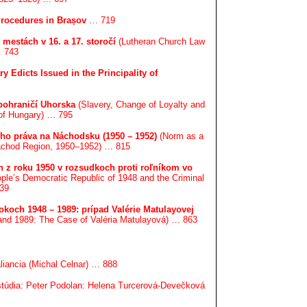
Procedures in Brașov
… 719
mestách v 16. a 17. storočí
(Lutheran Church Law
… 743
y Edicts Issued in the Principality of
 pohraničí Uhorska
(Slavery, Change of Loyalty and
 of Hungary) … 795
ho práva na Náchodsku (1950 – 1952)
(Norm as a
 Náchod Region, 1950–1952) … 815
n z roku 1950 v rozsudkoch proti roľníkom vo
ople’s Democratic Republic of 1948 and the Criminal
839
koch 1948 – 1989: prípad Valérie Matulayovej
 and 1989: The Case of Valéria Matulayová) … 863
liancia (Michal Celnar) … 888
 štúdia: Peter Podolan: Helena Turcerová-Devečková