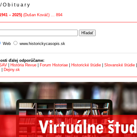
/ O b i t u a r y
1941 – 2025)
(Dušan Kováč) … 894
Web
www.historickycasopis.sk
osti ďalej odporúčame:
 SAV
|
História Revue
|
Forum Historiae
|
Historické štúdie
|
Slovanské štúdie
V
|
Dejiny.sk