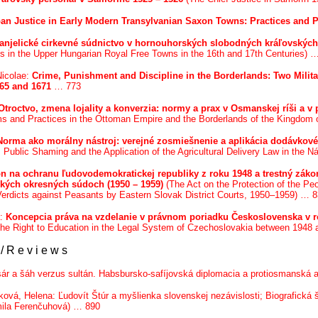
an Justice in Early Modern Transylvanian Saxon Towns: Practices and 
anjelické cirkevné súdnictvo v hornouhorských slobodných kráľovských 
ons in the Upper Hungarian Royal Free Towns in the 16th and 17th Centuries) 
Nicolae:
Crime, Punishment and Discipline in the Borderlands: Two Militar
665 and 1671
… 773
Otroctvo, zmena lojality a konverzia: normy a prax v Osmanskej ríši a v
s and Practices in the Ottoman Empire and the Borderlands of the Kingdom
Norma ako morálny nástroj: verejné zosmiešnenie a aplikácia dodávkové
: Public Shaming and the Application of the Agricultural Delivery Law in the
n na ochranu ľudovodemokratickej republiky z roku 1948 a trestný záko
kých okresných súdoch (1950 – 1959)
(The Act on the Protection of the Pe
Verdicts against Peasants by Eastern Slovak District Courts, 1950–1959) … 
a:
Koncepcia práva na vzdelanie v právnom poriadku Československa v ro
the Right to Education in the Legal System of Czechoslovakia between 1948
/ R e v i e w s
sár a šáh verzus sultán. Habsbursko-safíjovská diplomacia a protiosmanská a
ová, Helena: Ľudovít Štúr a myšlienka slovenskej nezávislosti; Biografická
umila Ferenčuhová) … 890