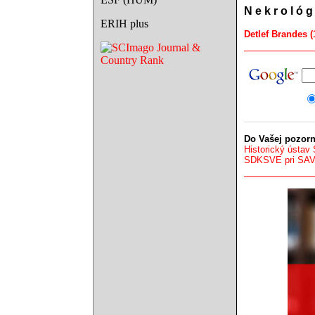
N e k r o l ó g
ERIH plus
Detlef Brandes (
Do Vašej pozorn
Historický ústav
SDKSVE pri SA