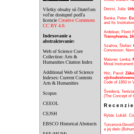
Derzsi, Julia:
Urb
Všetky obsahy sú čitateľom
voľne dostupné podľa
Benka, Peter:
Ev
licencie
Creative Commons
and Its Instituti
CC BY 4.0.
Ardelean, Florin 
Indexovanie a
Transylvania, 1
abstraktovanie:
Szalma, Štefan:
Conversion: Norm
Web of Science Core
Collection: Arts &
Maisner, Lenka:
Humanities Citation Index
Moral Instrument
Additional Web of Science
Hric, Pavol:
Záko
Indexes: Current Contents
východoslovens
Code of 1950 in 
Arts & Humanities
Švedová, Terézi
Scopus
(The Concept of 
CEEOL
R e c e n z i e
CEJSH
Rybár, Lukáš: Ci
EBSCO Historical Abstracts
Turcerová-Devečk
a jej dielo (Boh
ESF (HUM)