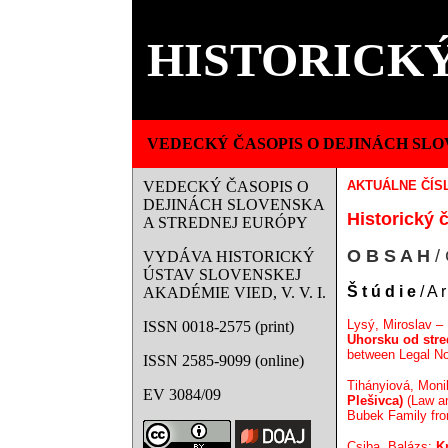
HISTORICKÝ
VEDECKÝ ČASOPIS O DEJINÁCH SLO
VEDECKÝ ČASOPIS O
AKTUÁLNE ČÍS
DEJINÁCH SLOVENSKA
Historický č
A STREDNEJ EURÓPY
O B S A H
/ 
VYDÁVA HISTORICKÝ
ÚSTAV SLOVENSKEJ
Š t ú d i e
/ A r
AKADÉMIE VIED, V. V. I.
Lysý, Miroslav –
ISSN 0018-2575 (print)
Uhorsku od stre
between Legal No
ISSN 2585-9099 (online)
Tihányiová, Mon
EV 3084/09
Plešivca)
(Law an
Bubek Family fr
Csiba, Balázs:
K