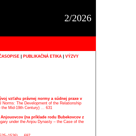
2/2026
ČASOPISE
|
PUBLIKAČNÁ ETIKA
|
VÝZVY
vývoj vzťahu právnej normy a súdnej praxe v
al Norms: The Development of the Relationship
o the Mid-19th Century) … 631
y Anjouovcov (na príklade rodu Bubekovcov z
ungary under the Anjou Dynasty – the Case of the
1525–1526) … 697