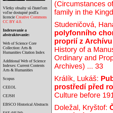
(Circumstances of
Všetky obsahy sú čitateľom
family in the King
voľne dostupné podľa
licencie
Creative Commons
CC BY 4.0.
Studeničová, Han
Indexovanie a
polyfonního cho
abstraktovanie:
proprií z Archív
Web of Science Core
History of a Manu
Collection: Arts &
Humanities Citation Index
Ordinary and Prop
Additional Web of Science
Archives) ... 33
Indexes: Current Contents
Arts & Humanities
Králík, Lukáš:
Pub
Scopus
prostředí před r
CEEOL
Culture before 191
CEJSH
EBSCO Historical Abstracts
Doležal, Kryštof:
ESF (HUM)