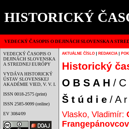
HISTORICKÝ ČAS
VEDECKÝ ČASOPIS O DEJINÁCH SLOVENSKA A STRE
VEDECKÝ ČASOPIS O
AKTUÁLNE ČÍSLO
|
REDAKCIA
|
POK
DEJINÁCH SLOVENSKA
Historický čas
A STREDNEJ EURÓPY
VYDÁVA HISTORICKÝ
ÚSTAV SLOVENSKEJ
O B S A H
/ C
AKADÉMIE VIED, V. V. I.
ISSN 0018-2575 (print)
Š t ú d i e
/ A r 
ISSN 2585-9099 (online)
Vlasko, Vladimír:
EV 3084/09
Frangepánovcov 