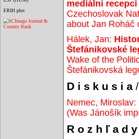
mediální recepc
ERIH plus
Czechoslovak Nati
about Jan Roháč o
Hálek, Jan:
Histor
Štefánikovské le
Wake of the Politi
Štefánikovská lege
D i s k u s i a
/
Nemec, Miroslav:
(Was Jánošík impr
R o z h ľ a d y