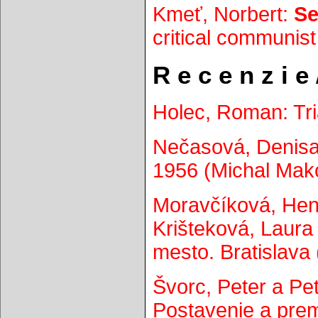
Kmeť, Norbert:
Se
critical communist
R e c e n z i e
Holec, Roman: Tria
Nečasová, Denisa
1956 (Michal Mako
Moravčíková, Henr
Krišteková, Laura
mesto. Bratislava
Švorc, Peter a Pe
Postavenie a prem